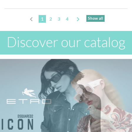
1
2
3
4
Show all
Discover our catalog