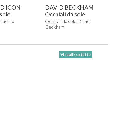
D ICON
DAVID BECKHAM
 sole
Occhiali da sole
squadrato,...
le uomo
Occhiali da sole David
Beckham
Visualizza tutto