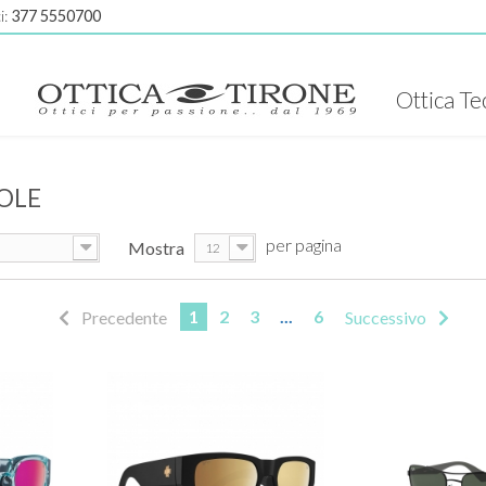
i:
377 5550700
Ottica Te
SOLE
per pagina
Mostra
12
1
2
3
...
6
Precedente
Successivo