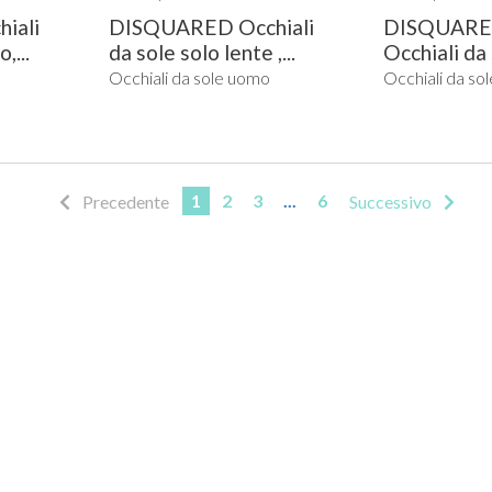
iali
DISQUARED Occhiali
DISQUARE
,...
da sole solo lente ,...
Occhiali da
colore...
Occhiali da sole uomo
Occhiali da so
1
2
3
...
6
Precedente
Successivo