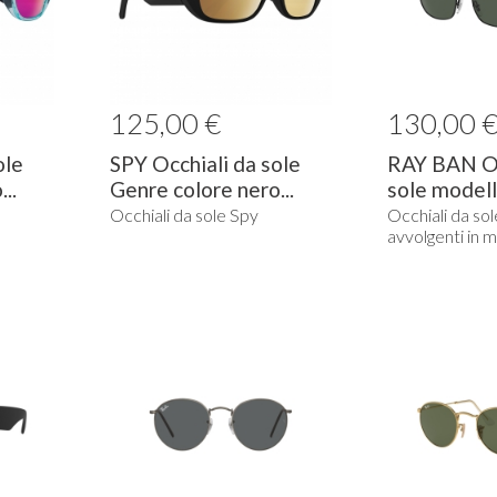
125,00 €
130,00 
ole
SPY Occhiali da sole
RAY BAN Oc
..
Genre colore nero...
sole modello
Occhiali da sole Spy
Occhiali da so
avvolgenti in m