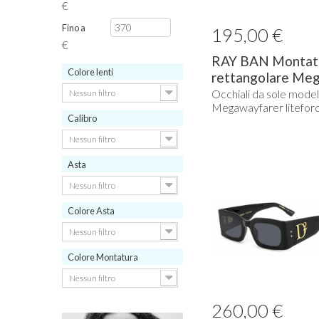
€
Fino a
195,00 €
€
RAY BAN Montat
Colore lenti
rettangolare Mega
Occhiali da sole model
Nessun filtro
Megawayfarer litefor
Calibro
Nessun filtro
Asta
Nessun filtro
Colore Asta
Nessun filtro
Colore Montatura
Nessun filtro
260,00 €