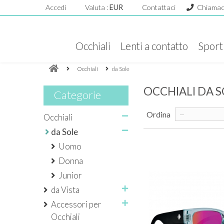
Accedi
Valuta :
EUR
Contattaci
Chiamac
Occhiali
Lenti a contatto
Sport
Occhiali
da Sole
OCCHIALI DA 
Categorie
Ordina
--
Occhiali
da Sole
Uomo
Donna
Junior
da Vista
Accessori per
Occhiali