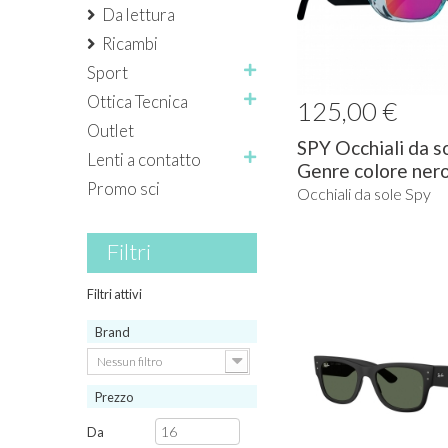
Da lettura
Ricambi
Sport
Ottica Tecnica
125,00 €
Outlet
SPY Occhiali da s
Lenti a contatto
Genre colore nero.
Promo sci
Occhiali da sole Spy
Filtri
Filtri attivi
Brand
Nessun filtro
Prezzo
Da