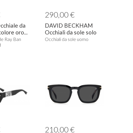
€
290,00 €
chiale da
DAVID BECKHAM
olore oro...
Occhiali da sole solo
lente...
ole Ray Ban
Occhiali da sole uomo
d
€
210,00 €