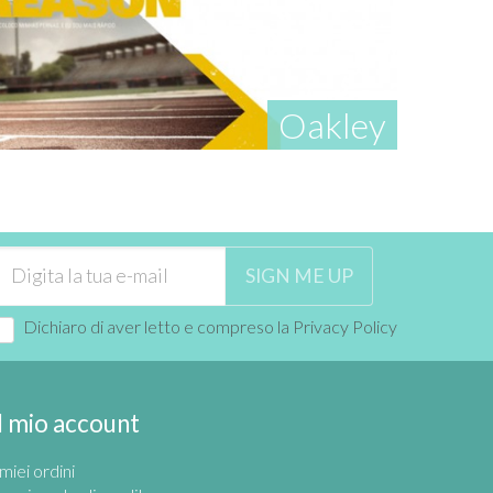
Oakley
SIGN ME UP
Dichiaro di aver letto e compreso la
Privacy Policy
Il mio account
 miei ordini