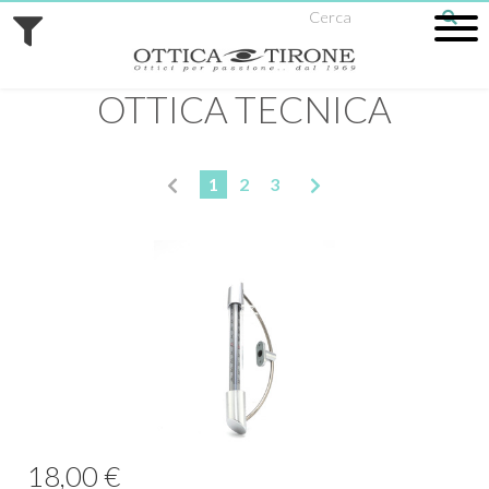
OTTICA TECNICA
1
2
3
18,00 €