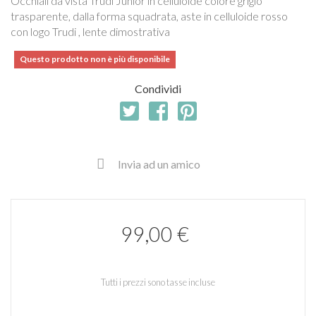
Occhiali da vista Trudi Junior in celluloide colore grigio
trasparente, dalla forma squadrata, aste in celluloide rosso
con logo Trudi , lente dimostrativa
Questo prodotto non è più disponibile
Condividi
Invia ad un amico
99,00 €
Tutti i prezzi sono tasse incluse