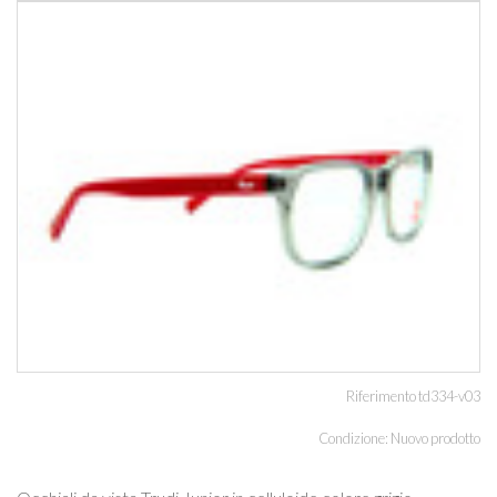
Riferimento
td334-v03
Condizione:
Nuovo prodotto