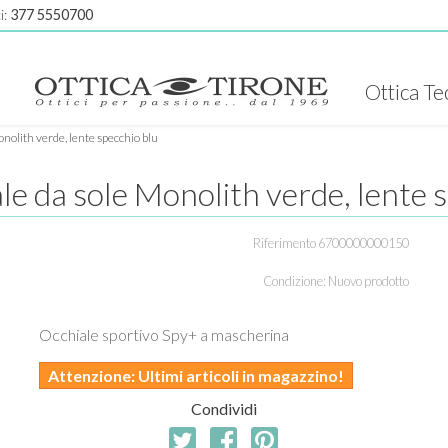
i:
377 5550700
Ottica Te
nolith verde, lente specchio blu
e da sole Monolith verde, lente 
Riferimento
6700000000150
Condizione:
Nuovo prodotto
Occhiale sportivo Spy+ a mascherina
Attenzione: Ultimi articoli in magazzino!
Condividi