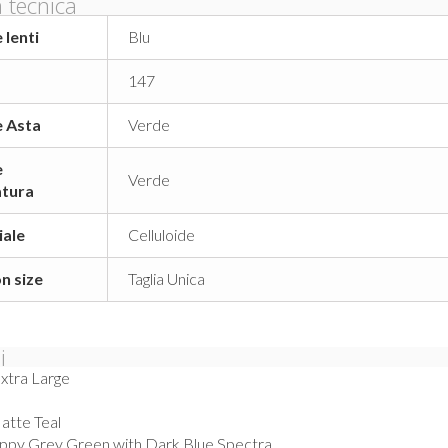
 tecnica
 lenti
Blu
147
e Asta
Verde
e
Verde
tura
iale
Celluloide
n size
Taglia Unica
i
Extra Large
atte Teal
ppy Grey Green with Dark Blue Spectra