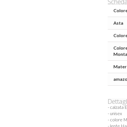
Scheda
Colore
Asta
Color
Color
Monta
Mater
amazo
Dettagl
- calzata 
- unisex
- colore
M
- lente
Ha